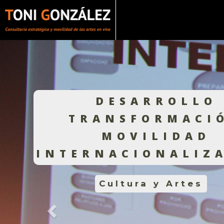
Pasar
al
contenido
principal
DESARROLLO
TRANSFORMACI
MOVILIDAD
INTERNACIONALIZ
Cultura y Artes