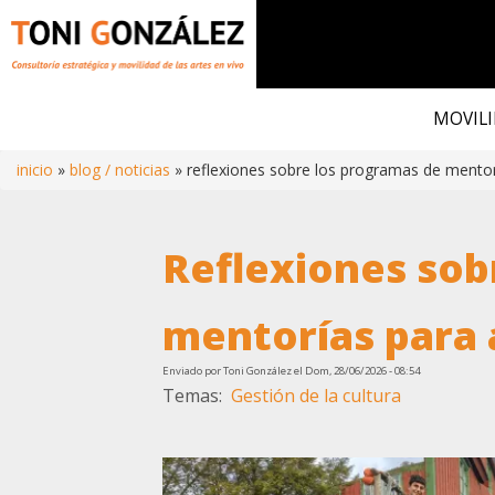
Pasar
al
MOVILI
contenido
principal
inicio
blog / noticias
reflexiones sobre los programas de mentor
Ruta
Reflexiones sob
de
navegación
mentorías para 
Enviado por
Toni González
el
Dom, 28/06/2026 - 08:54
Temas
Gestión de la cultura