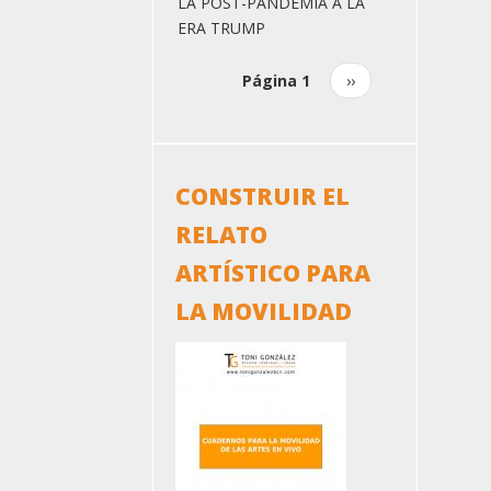
LA POST-PANDEMIA A LA
ERA TRUMP
Página 1
Siguiente
››
Paginación
página
CONSTRUIR EL
RELATO
ARTÍSTICO PARA
LA MOVILIDAD