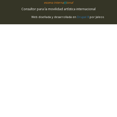
escena interna
(t)
ional
Consultor para la movilidad artística internacional
Web diseñada y desarrollada en
Drupal 8
por Jaleos