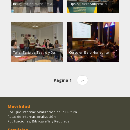
Inauguración curso Praia...
Tips & Tricks Subvencio...
Taller Feria de Teatro y Da...
Curso en Belo Horizonte
Página 1
Siguiente
››
Paginación
página
Movilidad
Por Qué Internacionalización de la Cultura
Rutas de Internacionalización
Publicaciones, Bibliografía y Recursos
Servicios