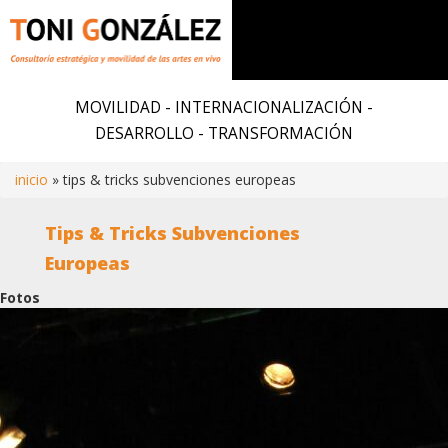
Pasar
al
MOVILIDAD - INTERNACIONALIZACIÓN -
contenido
DESARROLLO - TRANSFORMACIÓN
principal
inicio
tips & tricks subvenciones europeas
Ruta
Tips & Tricks Subvenciones
de
Europeas
Fotos
navegación