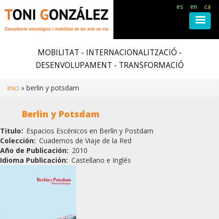
es
en
ca
Vés
al
MOBILITAT - INTERNACIONALITZACIÓ -
contingut
DESENVOLUPAMENT - TRANSFORMACIÓ
inici
berlin y potsdam
Fil
Berlin y Potsdam
d'ariadna
Titulo
Espacios Escénicos en Berlín y Postdam
Colección
Cuadernos de Viaje de la Red
Año de Publicación
2010
Idioma Publicación
Castellano e Inglés