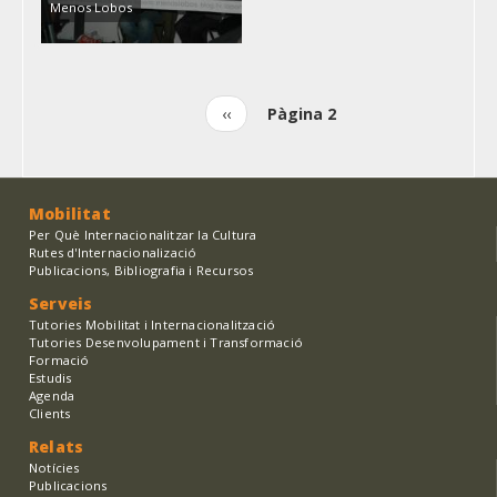
Menos Lobos
Pàgina
‹‹
Pàgina 2
Paginació
anterior
Mobilitat
Per Què Internacionalitzar la Cultura
Rutes d'Internacionalizació
Publicacions, Bibliografia i Recursos
Serveis
Tutories Mobilitat i Internacionalització
Tutories Desenvolupament i Transformació
Formació
Estudis
Agenda
Clients
Relats
Notícies
Publicacions