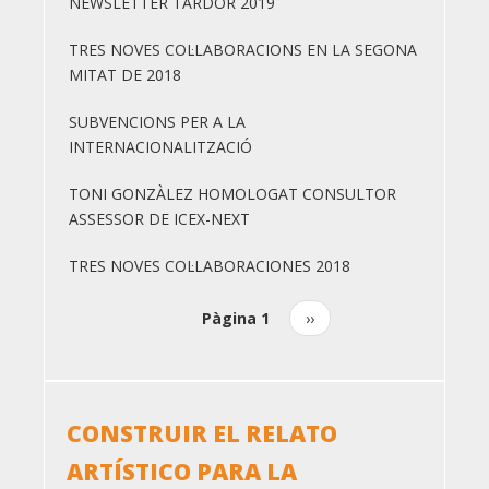
NEWSLETTER TARDOR 2019
TRES NOVES COL·LABORACIONS EN LA SEGONA
MITAT DE 2018
SUBVENCIONS PER A LA
INTERNACIONALITZACIÓ
TONI GONZÀLEZ HOMOLOGAT CONSULTOR
ASSESSOR DE ICEX-NEXT
TRES NOVES COL·LABORACIONES 2018
Pàgina 1
Pàgina
››
Paginació
següent
CONSTRUIR EL RELATO
ARTÍSTICO PARA LA