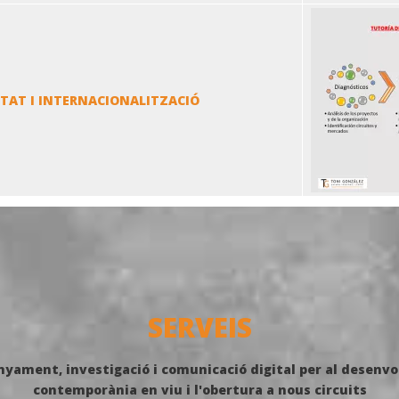
TAT I INTERNACIONALITZACIÓ
SERVEIS
yament, investigació i comunicació digital per al desenvo
contemporània en viu i l'obertura a nous circuits