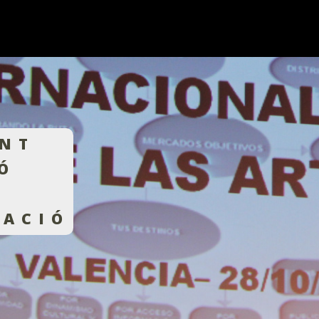
NT
Ó
ZACIÓ