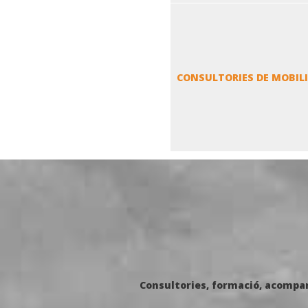
CONSULTORIES DE MOBILI
Consultories, formació, acompan