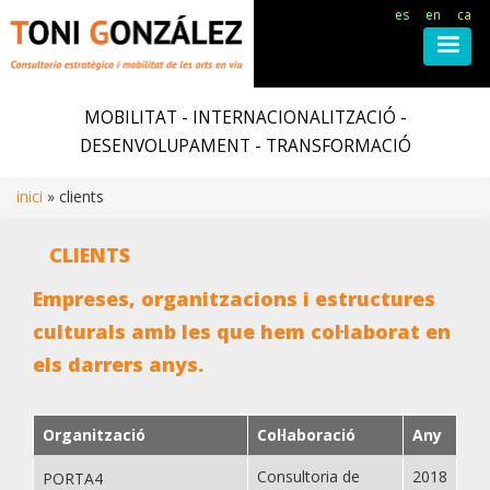
es
en
ca
Vés
al
MOBILITAT - INTERNACIONALITZACIÓ -
contingut
DESENVOLUPAMENT - TRANSFORMACIÓ
inici
clients
Fil
CLIENTS
d'ariadna
Empreses, organitzacions i estructures
culturals amb les que hem col·laborat en
els darrers anys.
Organització
Col·laboració
Any
Consultoria de
2018
PORTA4