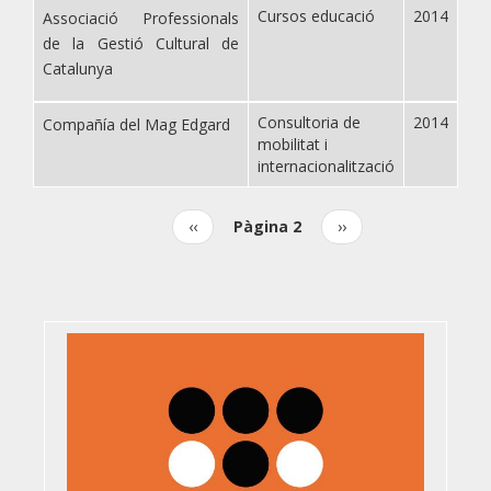
Cursos educació
2014
Associació Professionals
de la Gestió Cultural de
Catalunya
Consultoria de
2014
Compañía del Mag Edgard
mobilitat i
internacionalització
Pàgina
‹‹
Pàgina 2
Pàgina
››
Paginació
anterior
següent