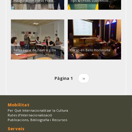
Inauguración curso Praia…
Tips & Tricks Subvencio…
Taller Feria de Teatro y Da…
Curso en Belo Horizonte
Pàgina 1
Pàgina
››
Paginació
següent
Mobilitat
Per Què Internacionalitzar la Cultura
Rutes d'Internacionalizació
Publicacions, Bibliografia i Recursos
Serveis