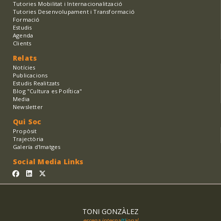
Tutories Mobilitat i Internacionalització
Tutories Desenvolupament i Transformació
Formació
Estudis
Agenda
Clients
Relats
Notícies
Publicacions
Estudis Realitzats
Blog "Cultura es PolÍtica"
Media
Newsletter
Qui Soc
Propòsit
Trajectòria
Galería d'Imatges
Social Media Links
TONI GONZÀLEZ
escena interna
(t)
ional