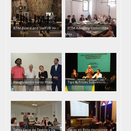
IETM Board and Staff (© Ali…
IETM Advisory Committee
Mee…
Inauguración curso Praia…
Tips & Tricks Subvencio…
Taller Feria de Teatro y Da…
Curso en Belo Horizonte