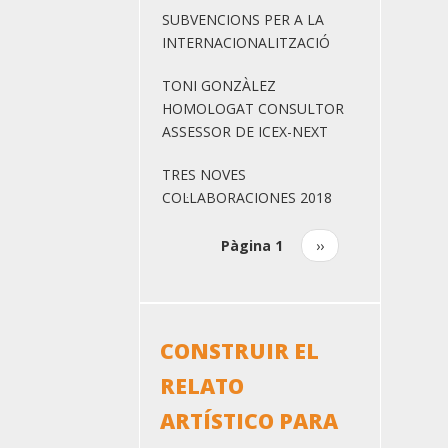
SUBVENCIONS PER A LA
INTERNACIONALITZACIÓ
TONI GONZÀLEZ
HOMOLOGAT CONSULTOR
ASSESSOR DE ICEX-NEXT
TRES NOVES
COL·LABORACIONES 2018
Pàgina 1
Pàgina
››
Paginació
següent
CONSTRUIR EL
RELATO
ARTÍSTICO PARA