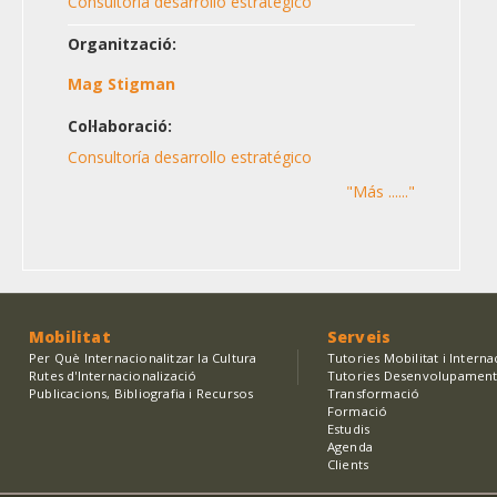
Consultoría desarrollo estratégico
Organització:
Mag Stigman
Col·laboració:
Consultoría desarrollo estratégico
"Más ......"
Mobilitat
Serveis
Per Què Internacionalitzar la Cultura
Tutories Mobilitat i Interna
Rutes d'Internacionalizació
Tutories Desenvolupament
Publicacions, Bibliografia i Recursos
Transformació
Formació
Estudis
Agenda
Clients