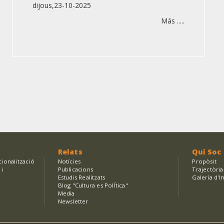
dijous,23-10-2025
Más .....
Relats
Qui Soc
cionalització
Notícies
Propòsit
 i
Publicacions
Trajectòria
Estudis Realitzats
Galería d'I
Blog "Cultura es PolÍtica"
Media
Newsletter