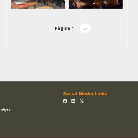
Pàgina 1
Pàgina
››
Paginació
següent
Social Media Links
matges