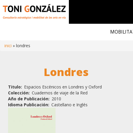
Vés
al
MOBILITA
contingut
inici
londres
Fil
Londres
d'ariadna
Titulo
Espacios Escénicos en Londres y Oxford
Colección
Cuadernos de viaje de la Red
Año de Publicación
2010
Idioma Publicación
Castellano e Inglés