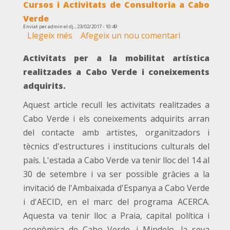
Cursos i Activitats de Consultoria a Cabo
Verde
Enviat per
admin
el
dj., 23/02/2017 - 10:49
Llegeix més
sobre
Afegeix un nou comentari
Cursos
Activitats per a la mobilitat artística
i
Activitats
realitzades a Cabo Verde i coneixements
de
adquirits.
Consultoria
a
Aquest article recull les activitats realitzades a
Cabo
Cabo Verde i els coneixements adquirits arran
Verde
del contacte amb artistes, organitzadors i
tècnics d'estructures i institucions culturals del
país. L'estada a Cabo Verde va tenir lloc del 14 al
30 de setembre i va ser possible gràcies a la
invitació de l'Ambaixada d'Espanya a Cabo Verde
i d'AECID, en el marc del programa ACERCA.
Aquesta va tenir lloc a Praia, capital política i
econòmica de Cabo Verde, i Mindelo, la seva