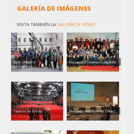
GALERÍA DE IMÁGENES
VISITA TAMBIÉN LA
GALERÍA DE VÍDEO
Mov-s Madrid
Encuentro internacional Red...
Teatros de Breda
Mercado Atlantico de Creaci...