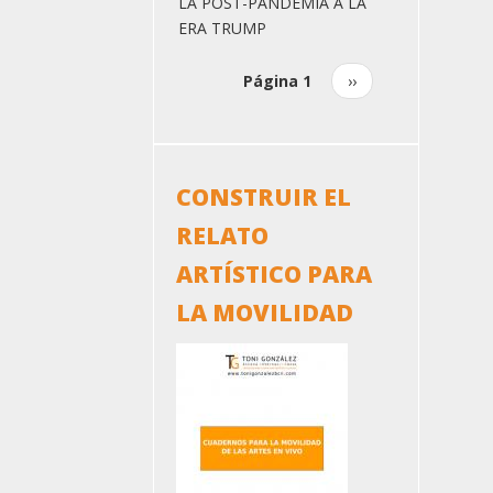
LA POST-PANDEMIA A LA
ERA TRUMP
Página 1
Siguiente
››
Paginación
página
CONSTRUIR EL
RELATO
ARTÍSTICO PARA
LA MOVILIDAD