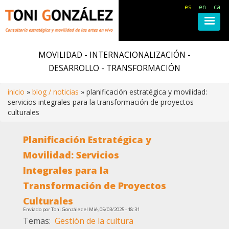
es
en
ca
Pasar
al
MOVILIDAD - INTERNACIONALIZACIÓN -
contenido
DESARROLLO - TRANSFORMACIÓN
principal
inicio
blog / noticias
planificación estratégica y movilidad:
servicios integrales para la transformación de proyectos
Ruta
culturales
de
Planificación Estratégica y
Movilidad: Servicios
navegación
Integrales para la
Transformación de Proyectos
Culturales
Enviado por
Toni González
el
Mié, 05/03/2025 - 18:31
Temas
Gestión de la cultura