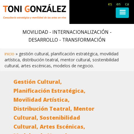
es
en
ca
Pasar
al
MOVILIDAD - INTERNACIONALIZACIÓN -
contenido
DESARROLLO - TRANSFORMACIÓN
principal
inicio
gestión cultural, planificación estratégica, movilidad
artística, distribución teatral, mentor cultural, sostenibilidad
Ruta
cultural, artes escénicas, modelos de negocio.
de
Gestión Cultural,
Planificación Estratégica,
navegación
Movilidad Artística,
Distribución Teatral, Mentor
Cultural, Sostenibilidad
Cultural, Artes Escénicas,