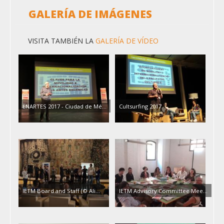
GALERÍA DE IMÁGENES
VISITA TAMBIÉN LA
GALERÍA DE VÍDEO
ENARTES 2017 - Ciudad de Mé...
Cultsurfing 2017
IETM Board and Staff (© Ali...
IETM Advisory Committee Mee...