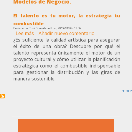
Modelos de Negocio.
El talento es tu motor, la estrategia tu
combustible
Enviado por
Toni González
el
Lun, 29/06/2026 - 13:36
Lee más
sobre
Añadir nuevo comentario
¿Es suficiente la calidad artística para asegurar
El
el éxito de una obra? Descubre por qué el
talento
talento representa únicamente el motor de un
es
proyecto cultural y cómo utilizar la planificación
tu
estratégica como el combustible indispensable
motor,
para gestionar la distribución y las giras de
la
manera sostenible.
estrategia
tu
more
combustible