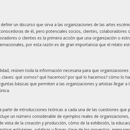
ra definir un discurso que sirva a las organizaciones de las artes escéni
onocedoras de él, pero potenciales socios, clientes, colaboradores o
aboradores o clientes es la primera acción que una organización o estru
ernacionales, por esta razón es de gran importancia que el relato est
vilidad, reúnen toda la información necesaria para que organizaciones 
ntas claves: qué somos? qué hacemos? por qué lo hacemos? cómo lo 
untas básicas que permiten a las organizaciones y artistas llegar a l
única.
a a partir de introducciones teóricas a cada una de las cuestiones que 
incluye un número considerable de ejemplos reales de organizaciones
de vista de la creación y producción, cómo de la exhibición, la educac
truir eslóganes, palabras y frases clave de los proyectos, mensaje