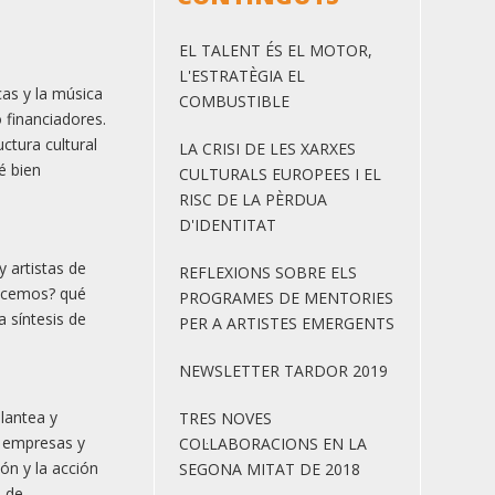
EL TALENT ÉS EL MOTOR,
L'ESTRATÈGIA EL
cas y la música
COMBUSTIBLE
 financiadores.
ctura cultural
LA CRISI DE LES XARXES
é bien
CULTURALS EUROPEES I EL
RISC DE LA PÈRDUA
D'IDENTITAT
y artistas de
REFLEXIONS SOBRE ELS
hacemos? qué
PROGRAMES DE MENTORIES
a síntesis de
PER A ARTISTES EMERGENTS
NEWSLETTER TARDOR 2019
plantea y
TRES NOVES
, empresas y
COL·LABORACIONS EN LA
ión y la acción
SEGONA MITAT DE 2018
s de