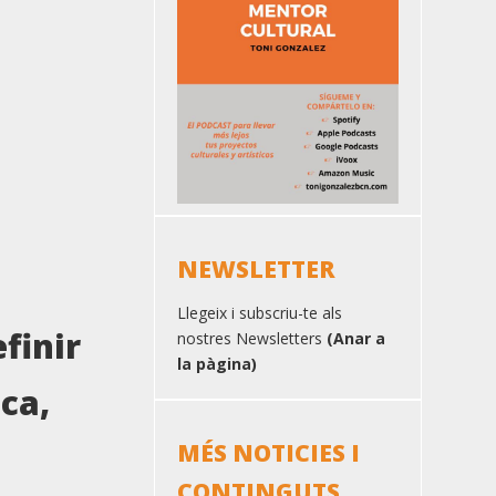
NEWSLETTER
Llegeix i subscriu-te als
finir
nostres Newsletters
(Anar a
la pàgina)
ica,
MÉS NOTICIES I
CONTINGUTS