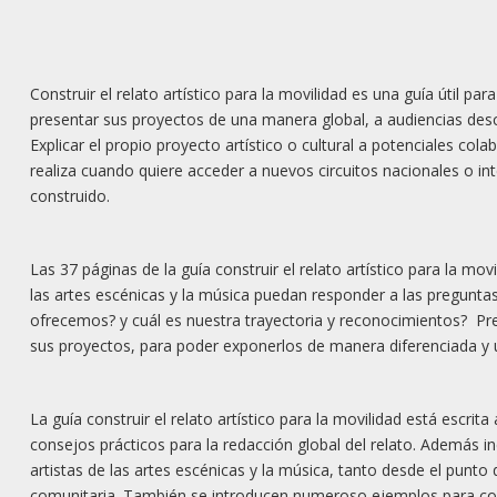
Construir el relato artístico para la movilidad es una guía útil pa
presentar sus proyectos de una manera global, a audiencias desc
Explicar el propio proyecto artístico o cultural a potenciales col
realiza cuando quiere acceder a nuevos circuitos nacionales o int
construido.
Las 37 páginas de la guía construir el relato artístico para la mo
las artes escénicas y la música puedan responder a las pregu
ofrecemos? y cuál es nuestra trayectoria y reconocimientos? Preg
sus proyectos, para poder exponerlos de manera diferenciada y 
La guía construir el relato artístico para la movilidad está escrit
consejos prácticos para la redacción global del relato. Además 
artistas de las artes escénicas y la música, tanto desde el punto 
comunitaria. También se introducen numeroso ejemplos para cons