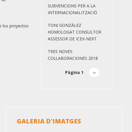
SUBVENCIONS PER A LA
INTERNACIONALITZACIÓ
TONI GONZÀLEZ
e los proyectos
HOMOLOGAT CONSULTOR
ASSESSOR DE ICEX-NEXT
TRES NOVES
COL·LABORACIONES 2018
Pàgina 1
Pàgina
››
Paginació
següent
GALERIA D'IMATGES