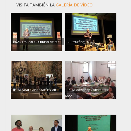
VISITA TAMBIÉN LA
GALERÍA DE VÍDEO
ENARTES 2017 - Ciudad de Mé…
Cultsurfing 2017
IETM Board and Staff (© Ali…
IETM Advisory Committee
Mee…