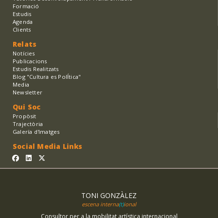
Formació
Estudis
Agenda
Clients
Relats
Notícies
Publicacions
Estudis Realitzats
Blog "Cultura es PolÍtica"
Media
Newsletter
Qui Soc
Propòsit
Trajectòria
Galería d'Imatges
Social Media Links
TONI GONZÀLEZ
escena interna
(t)
ional
Consultor per a la mobilitat artística internacional