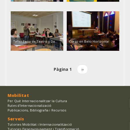
Taller Feria de Teatro y Da…
Curso en Belo Horizonte
Pàgina 1
Pàgina
››
Paginació
següent
Mobilitat
Per Què Internacionalitzar la Cultura
Rutes d'Internacionalizació
Publicacions, Bibliografia i Recursos
Serveis
Tutories Mobilitat i Internacionalització
Tutories Desenvolupament i Transformació