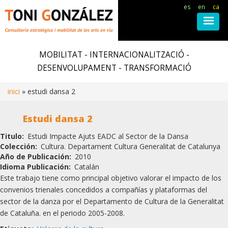
es
en
ca
Vés
al
MOBILITAT - INTERNACIONALITZACIÓ -
contingut
DESENVOLUPAMENT - TRANSFORMACIÓ
inici
estudi dansa 2
Fil
Estudi dansa 2
d'ariadna
Titulo
Estudi Impacte Ajuts EADC al Sector de la Dansa
Colección
Cultura. Departament Cultura Generalitat de Catalunya
Año de Publicación
2010
Idioma Publicación
Catalán
Este trabajo tiene como principal objetivo valorar el impacto de los
convenios trienales concedidos a compañías y plataformas del
sector de la danza por el Departamento de Cultura de la Generalitat
de Cataluña. en el periodo 2005-2008.