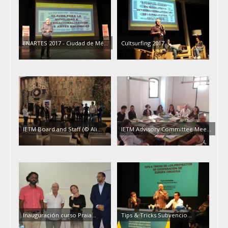
ENARTES 2017 - Ciudad de Mé…
Cultsurfing 2017
IETM Board and Staff (© Ali…
IETM Advisory Committee Mee…
Inauguración curso Praia…
Tips & Tricks Subvencio…