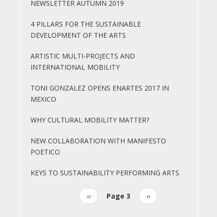
NEWSLETTER AUTUMN 2019
4 PILLARS FOR THE SUSTAINABLE
DEVELOPMENT OF THE ARTS
ARTISTIC MULTI-PROJECTS AND
INTERNATIONAL MOBILITY
TONI GONZALEZ OPENS ENARTES 2017 IN
MEXICO
WHY CULTURAL MOBILITY MATTER?
NEW COLLABORATION WITH MANIFESTO
POETICO
KEYS TO SUSTAINABILITY PERFORMING ARTS
Previous
‹‹
Page 3
Next
››
Pagination
page
page