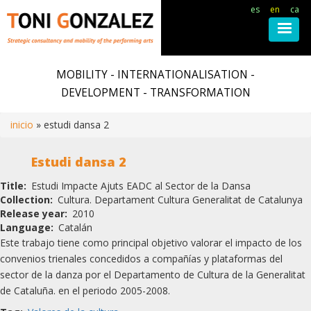
es
en
ca
Skip
to
MOBILITY - INTERNATIONALISATION -
main
DEVELOPMENT - TRANSFORMATION
content
inicio
estudi dansa 2
Breadcrumb
Estudi dansa 2
Title
Estudi Impacte Ajuts EADC al Sector de la Dansa
Collection
Cultura. Departament Cultura Generalitat de Catalunya
Release year
2010
Language
Catalán
Este trabajo tiene como principal objetivo valorar el impacto de los
convenios trienales concedidos a compañías y plataformas del
sector de la danza por el Departamento de Cultura de la Generalitat
de Cataluña. en el periodo 2005-2008.