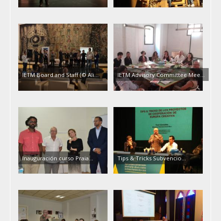
IETM Board and Staff (© Ali…
IETM Advisory Committee Mee…
Inauguración curso Praia…
Tips & Tricks Subvencio…