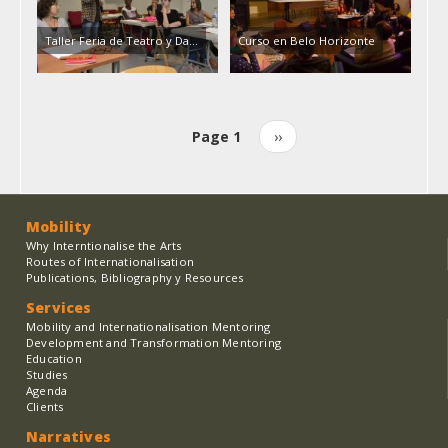
Taller Feria de Teatro y Da…
Curso en Belo Horizonte
Page 1
Next
››
Pagination
page
Mobility
Why Interntionalise the Arts
Routes of Internationalisation
Publications, Bibliography y Resources
Services
Mobility and Internationalisation Mentoring
Development and Transformation Mentoring
Education
Studies
Agenda
Clients
Narratives