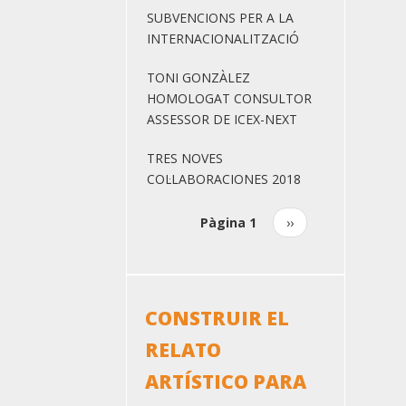
SUBVENCIONS PER A LA
INTERNACIONALITZACIÓ
TONI GONZÀLEZ
HOMOLOGAT CONSULTOR
ASSESSOR DE ICEX-NEXT
TRES NOVES
COL·LABORACIONES 2018
Pàgina 1
Pàgina
››
Paginació
següent
CONSTRUIR EL
RELATO
ARTÍSTICO PARA