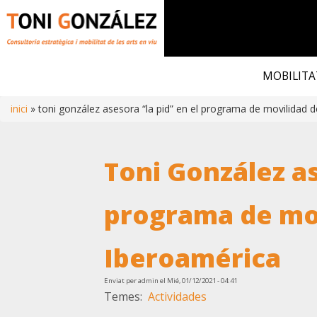
Vés
al
MOBILITA
contingut
inici
toni gonzález asesora “la pid” en el programa de movilidad 
Fil
Toni González as
d'ariadna
programa de mov
Iberoamérica
Enviat per
admin
el
Mié, 01/12/2021 - 04:41
Temes
Actividades