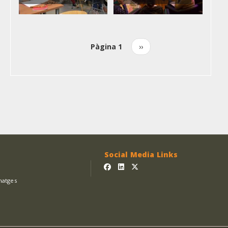
Pàgina 1
Pàgina
››
Paginació
següent
Social Media Links
matges