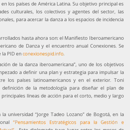
en los países de América Latina. Su objetivo principal es
ades culturales, los colectivos y agentes del sector, las
ionales, para acercar la danza a los espacios de incidencia
arrollados hasta ahora son: el Manifiesto Iberoamericano
mericano de Danza y el encuentro anual Conexiones. Se
 la PID en
conexionespid.info
.
ción de la danza iberoamericana”, uno de los objetivos
mpezado a definir una plan y estrategia para impulsar la
tre los países latinoamericanos y en el exterior. Toni
definición de la metodología para diseñar el plan de
s principales líneas de acción para el corto, medio y largo
 la universidad “Jorge Tadeo Lozano” de Bogotá, en la
cional
“Pensamientos Estratégicos para la Gestión e
Actual”
. Este diplomado tuvo lugar entre los meses de