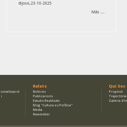
dijous,23-10-2025
Más .....
Relats
Qui Soc
cionalització
Notícies
Propòsit
 i
Publicacions
Trajectòria
Estudis Realitzats
Galería d'I
Blog "Cultura es PolÍtica"
Media
Newsletter