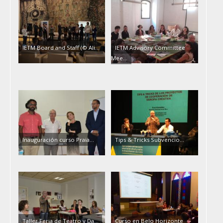
IETM Board and Staff (© Ali…
IETM Advisory Committee
Mee…
Inauguración curso Praia…
Tips & Tricks Subvencio…
Taller Feria de Teatro y Da…
Curso en Belo Horizonte