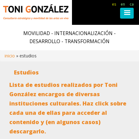
es
en
ca
Pasar
al
MOVILIDAD - INTERNACIONALIZACIÓN -
contenido
DESARROLLO - TRANSFORMACIÓN
principal
inicio
estudios
Ruta
Estudios
de
Lista de estudios realizados por Toni
González encargos de diversas
navegación
instituciones culturales. Haz click sobre
cada una de ellas para acceder al
contenido y (en algunos casos)
descargarlo.