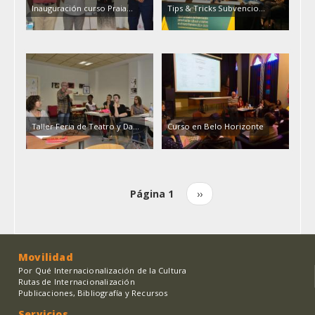
Inauguración curso Praia...
Tips & Tricks Subvencio...
Taller Feria de Teatro y Da...
Curso en Belo Horizonte
Página 1
Siguiente
››
Paginación
página
Movilidad
Por Qué Internacionalización de la Cultura
Rutas de Internacionalización
Publicaciones, Bibliografía y Recursos
Servicios