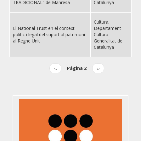
TRADICIONAL" de Manresa
Catalunya
Cultura.
El National Trust en el context
Departament
polític i legal del suport al patrimoni
Cultura
al Regne Unit
Generalitat de
Catalunya
Página
‹‹
Página 2
Siguiente
››
Paginación
anterior
página