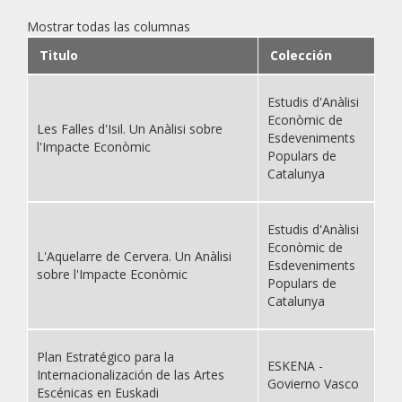
Mostrar todas las columnas
Titulo
Colección
Estudis d'Anàlisi
Econòmic de
Les Falles d'Isil. Un Anàlisi sobre
Esdeveniments
l'Impacte Econòmic
Populars de
Catalunya
Estudis d'Anàlisi
Econòmic de
L'Aquelarre de Cervera. Un Anàlisi
Esdeveniments
sobre l'Impacte Econòmic
Populars de
Catalunya
Plan Estratégico para la
ESKENA -
Internacionalización de las Artes
Govierno Vasco
Escénicas en Euskadi