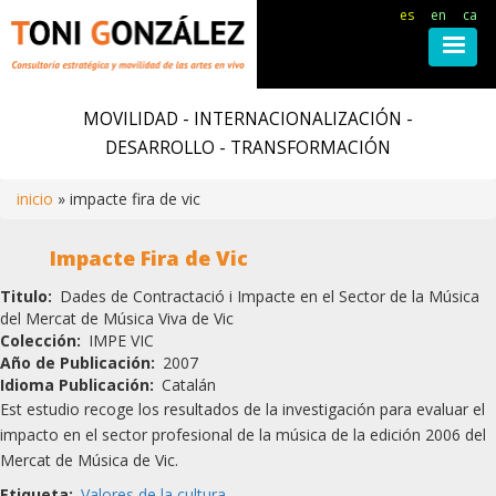
es
en
ca
Pasar
al
MOVILIDAD - INTERNACIONALIZACIÓN -
contenido
DESARROLLO - TRANSFORMACIÓN
principal
inicio
impacte fira de vic
Ruta
Impacte Fira de Vic
de
Titulo
Dades de Contractació i Impacte en el Sector de la Música
del Mercat de Música Viva de Vic
navegación
Colección
IMPE VIC
Año de Publicación
2007
Idioma Publicación
Catalán
Est estudio recoge los resultados de la investigación para evaluar el
impacto en el sector profesional de la música de la edición 2006 del
Mercat de Música de Vic.
Etiqueta
Valores de la cultura