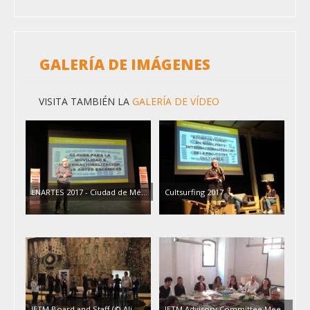
GALERÍA DE IMÁGENES
VISITA TAMBIÉN LA
GALERÍA DE VÍDEO
ENARTES 2017 - Ciudad de Mé...
Cultsurfing 2017
IETM Board and Staff (© Ali...
IETM Advisory Committee Mee...