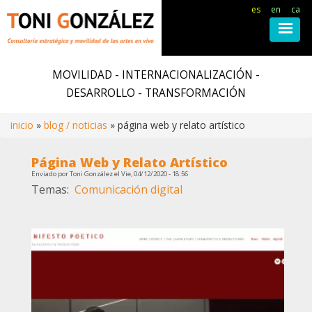
es
en
ca
Pasar
al
MOVILIDAD - INTERNACIONALIZACIÓN -
contenido
DESARROLLO - TRANSFORMACIÓN
principal
inicio
blog / noticias
página web y relato artístico
Ruta
Página Web y Relato Artístico
Enviado por
Toni González
el
Vie, 04/12/2020 - 18:56
de
Temas
Comunicación digital
navegación