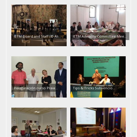
IETM Board and Staff (© Ali...
IETM Advisory Committee Mee...
Inauguración curso Praia...
Tips & Tricks Subvencio...