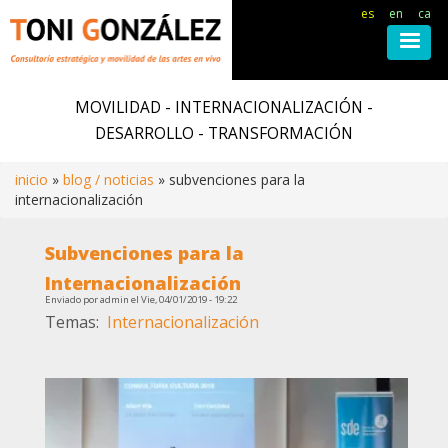
es
en
ca
Pasar
al
MOVILIDAD - INTERNACIONALIZACIÓN -
contenido
DESARROLLO - TRANSFORMACIÓN
principal
inicio
blog / noticias
subvenciones para la
internacionalización
Ruta
Subvenciones para la
de
Internacionalización
Enviado por
admin
el
Vie, 04/01/2019 - 19:22
navegación
Temas
Internacionalización