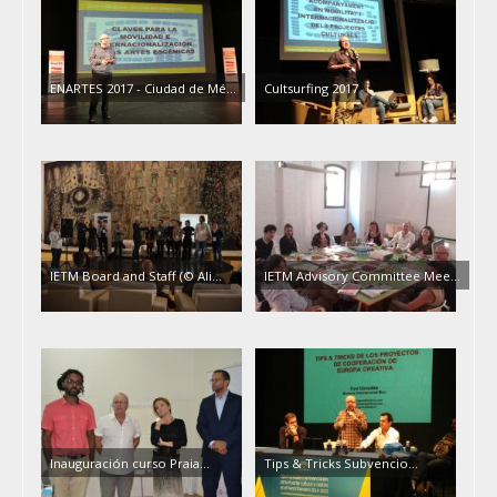
ENARTES 2017 - Ciudad de Mé...
Cultsurfing 2017
IETM Board and Staff (© Ali...
IETM Advisory Committee Mee...
Inauguración curso Praia...
Tips & Tricks Subvencio...