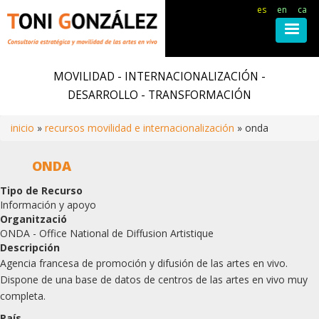
es
en
ca
Pasar
al
MOVILIDAD - INTERNACIONALIZACIÓN -
contenido
DESARROLLO - TRANSFORMACIÓN
principal
inicio
recursos movilidad e internacionalización
onda
Ruta
ONDA
de
Tipo de Recurso
Información y apoyo
navegación
Organització
ONDA - Office National de Diffusion Artistique
Descripción
Agencia francesa de promoción y difusión de las artes en vivo.
Dispone de una base de datos de centros de las artes en vivo muy
completa.
País