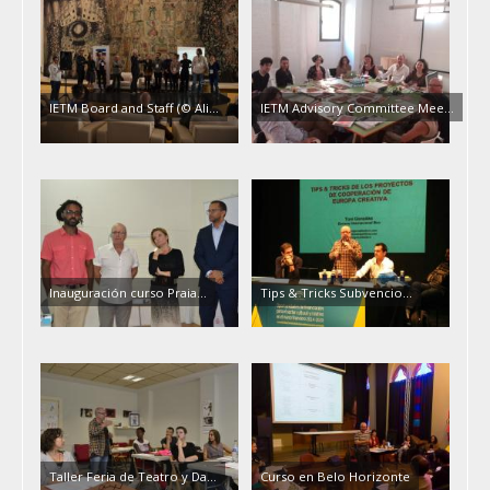
IETM Board and Staff (© Ali...
IETM Advisory Committee Mee...
Inauguración curso Praia...
Tips & Tricks Subvencio...
Taller Feria de Teatro y Da...
Curso en Belo Horizonte