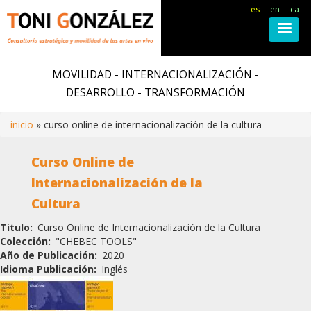
es
en
ca
Pasar
al
MOVILIDAD - INTERNACIONALIZACIÓN -
contenido
DESARROLLO - TRANSFORMACIÓN
principal
inicio
curso online de internacionalización de la cultura
Ruta
Curso Online de
de
Internacionalización de la
Cultura
navegación
Titulo
Curso Online de Internacionalización de la Cultura
Colección
"CHEBEC TOOLS"
Año de Publicación
2020
Idioma Publicación
Inglés