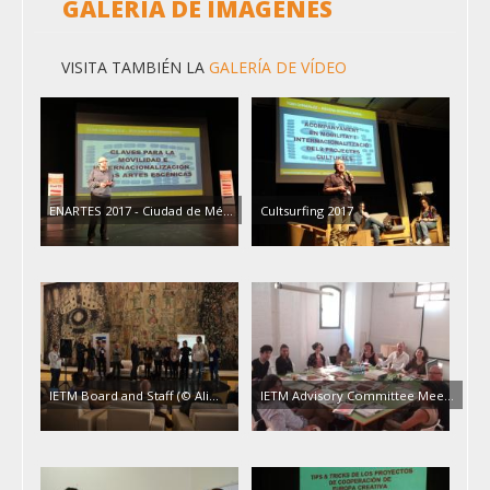
GALERÍA DE IMÁGENES
VISITA TAMBIÉN LA
GALERÍA DE VÍDEO
ENARTES 2017 - Ciudad de Mé...
Cultsurfing 2017
IETM Board and Staff (© Ali...
IETM Advisory Committee Mee...