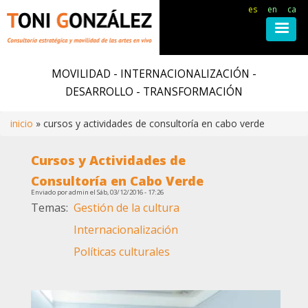
es
en
ca
Pasar
al
MOVILIDAD - INTERNACIONALIZACIÓN -
contenido
DESARROLLO - TRANSFORMACIÓN
principal
inicio
cursos y actividades de consultoría en cabo verde
Ruta
Cursos y Actividades de
de
Consultoría en Cabo Verde
Enviado por
admin
el
Sáb, 03/12/2016 - 17:26
Temas
Gestión de la cultura
navegación
Internacionalización
Políticas culturales