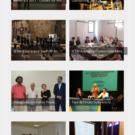
ENARTES 2017 - Ciudad de Mé...
Cultsurfing 2017
IETM Board and Staff (© Ali...
IETM Advisory Committee Mee...
Inauguración curso Praia...
Tips & Tricks Subvencio...