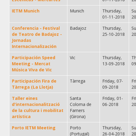
IETM Munich
Munich
Thursday,
Su
01-11-2018
2
Conferencia - Festival
Badajoz
Thursday,
Su
de Teatro de Badajoz -
25-10-2018
2
Jornadas
Internacionalización
Participación Speed
Vic
Thursday,
Th
Meeting - Mercat
13-09-2018
0
Música Viva de Vic
Participación Fira de
Tàrrega
Friday, 07-
Fr
Tàrrega (La Llotja)
09-2018
2
Taller eines
Santa
Friday, 01-
Fr
d'internacionalització
Coloma de
06-2018
2
de la cultura i mobilitat
Farners
artística
(Girona)
Porto IETM Meeting
Porto
Thursday,
Su
(Portugal)
26-04-2018
2