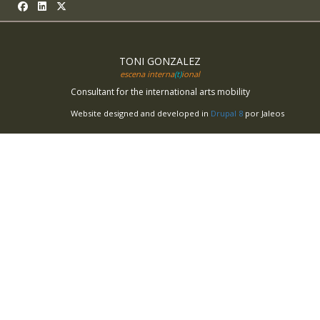
TONI GONZALEZ
escena interna
(t)
ional
Consultant for the international arts mobility
Website designed and developed in
Drupal 8
por Jaleos