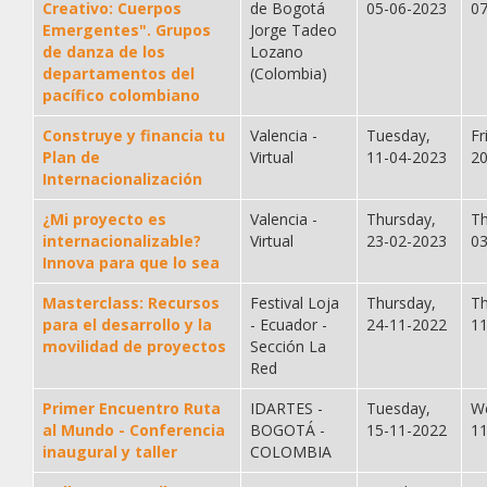
Creativo: Cuerpos
de Bogotá
05-06-2023
0
Emergentes". Grupos
Jorge Tadeo
de danza de los
Lozano
departamentos del
(Colombia)
pacífico colombiano
Construye y financia tu
Valencia -
Tuesday,
Fr
Plan de
Virtual
11-04-2023
2
Internacionalización
¿Mi proyecto es
Valencia -
Thursday,
Th
internacionalizable?
Virtual
23-02-2023
0
Innova para que lo sea
Masterclass: Recursos
Festival Loja
Thursday,
Th
para el desarrollo y la
- Ecuador -
24-11-2022
1
movilidad de proyectos
Sección La
Red
Primer Encuentro Ruta
IDARTES -
Tuesday,
W
al Mundo - Conferencia
BOGOTÁ -
15-11-2022
1
inaugural y taller
COLOMBIA