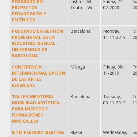
POSGRADO EN
Institut del
Friday, 21-
Su
PROYECTOS
Teatre - Vic
02-2020
2
PEDAGÓGICOS Y
ESCÉNICOS
POSGRADO EN GESTIÓN
Barcelona
Monday,
M
PROFESIONAL DE LA
11-11-2019
2
INDUSTRIA MUSICAL -
UNIVERSIDAD DE
BARCELONA
CONFERENCIA:
Málaga
Friday, 08-
Fr
INTERNACIONALIZACIÓN
11-2019
2
DE LAS ARTES
ESCÉNICAS
TALLER-MENTORIA:
Barcelona
Tuesday,
Tu
MOBILIDAD ARTÍSTICA
05-11-2019
1
PARA MÚSICOS Y
FORMACIONES
MUSICALESs
IETM PLENARY MEETING
Rijeka -
Wednesday,
Su