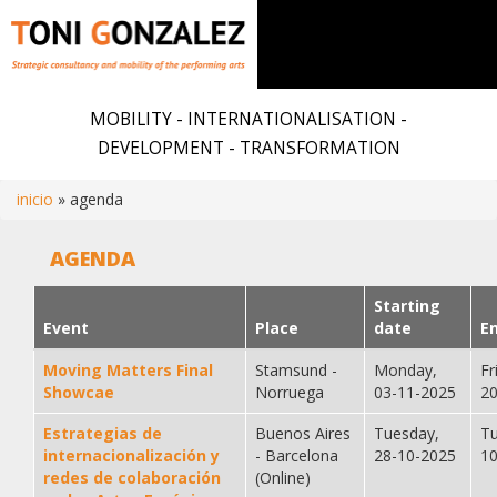
Skip
to
MOBILITY - INTERNATIONALISATION -
main
DEVELOPMENT - TRANSFORMATION
content
inicio
agenda
Breadcrumb
AGENDA
Starting
Event
Place
date
E
Moving Matters Final
Stamsund -
Monday,
Fr
Showcae
Norruega
03-11-2025
2
Estrategias de
Buenos Aires
Tuesday,
Tu
internacionalización y
- Barcelona
28-10-2025
1
redes de colaboración
(Online)