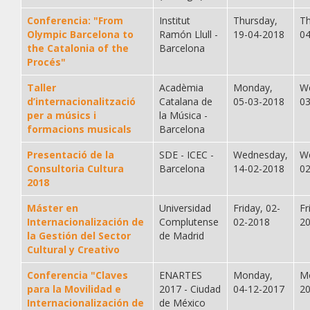
Conferencia: "From
Institut
Thursday,
Th
Olympic Barcelona to
Ramón Llull -
19-04-2018
0
the Catalonia of the
Barcelona
Procés"
Taller
Acadèmia
Monday,
W
d’internacionalització
Catalana de
05-03-2018
0
per a músics i
la Música -
formacions musicals
Barcelona
Presentació de la
SDE - ICEC -
Wednesday,
W
Consultoria Cultura
Barcelona
14-02-2018
0
2018
Máster en
Universidad
Friday, 02-
Fr
Internacionalización de
Complutense
02-2018
2
la Gestión del Sector
de Madrid
Cultural y Creativo
Conferencia "Claves
ENARTES
Monday,
M
para la Movilidad e
2017 - Ciudad
04-12-2017
2
Internacionalización de
de México