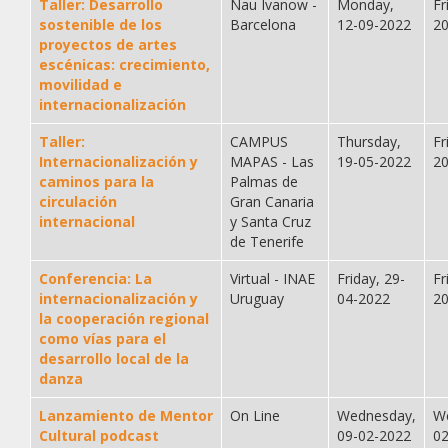
Taller: Desarrollo
Nau Ivanow -
Monday,
Fr
sostenible de los
Barcelona
12-09-2022
2
proyectos de artes
escénicas: crecimiento,
movilidad e
internacionalización
Taller:
CAMPUS
Thursday,
Fr
Internacionalización y
MAPAS - Las
19-05-2022
2
caminos para la
Palmas de
circulación
Gran Canaria
internacional
y Santa Cruz
de Tenerife
Conferencia: La
Virtual - INAE
Friday, 29-
Fr
internacionalización y
Uruguay
04-2022
2
la cooperación regional
como vías para el
desarrollo local de la
danza
Lanzamiento de Mentor
On Line
Wednesday,
W
Cultural podcast
09-02-2022
0