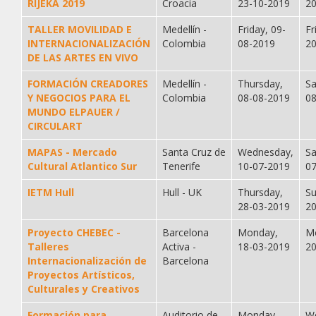
RIJEKA 2019
Croacia
23-10-2019
2
TALLER MOVILIDAD E
Medellín -
Friday, 09-
Fr
INTERNACIONALIZACIÓN
Colombia
08-2019
2
DE LAS ARTES EN VIVO
FORMACIÓN CREADORES
Medellín -
Thursday,
Sa
Y NEGOCIOS PARA EL
Colombia
08-08-2019
0
MUNDO ELPAUER /
CIRCULART
MAPAS - Mercado
Santa Cruz de
Wednesday,
Sa
Cultural Atlantico Sur
Tenerife
10-07-2019
0
IETM Hull
Hull - UK
Thursday,
Su
28-03-2019
2
Proyecto CHEBEC -
Barcelona
Monday,
M
Talleres
Activa -
18-03-2019
2
Internacionalización de
Barcelona
Proyectos Artísticos,
Culturales y Creativos
Formación para
Auditorio de
Monday,
W