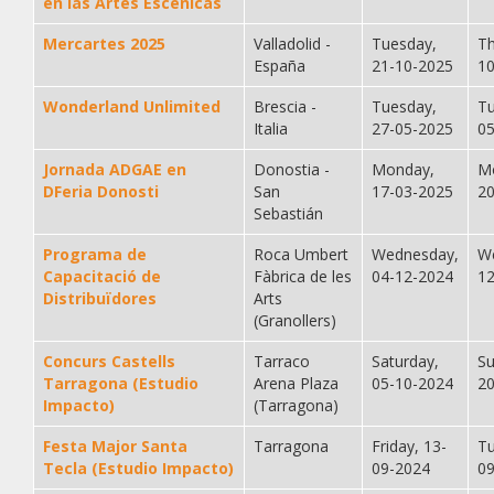
en las Artes Escénicas
Mercartes 2025
Valladolid -
Tuesday,
Th
España
21-10-2025
1
Wonderland Unlimited
Brescia -
Tuesday,
Tu
Italia
27-05-2025
0
Jornada ADGAE en
Donostia -
Monday,
M
DFeria Donosti
San
17-03-2025
2
Sebastián
Programa de
Roca Umbert
Wednesday,
W
Capacitació de
Fàbrica de les
04-12-2024
1
Distribuïdores
Arts
(Granollers)
Concurs Castells
Tarraco
Saturday,
Su
Tarragona (Estudio
Arena Plaza
05-10-2024
2
Impacto)
(Tarragona)
Festa Major Santa
Tarragona
Friday, 13-
Tu
Tecla (Estudio Impacto)
09-2024
0