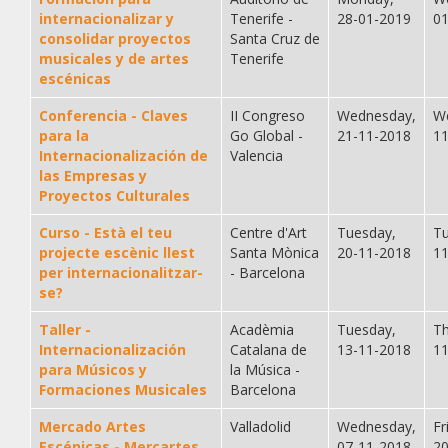
internacionalizar y
Tenerife -
28-01-2019
0
consolidar proyectos
Santa Cruz de
musicales y de artes
Tenerife
escénicas
Conferencia - Claves
II Congreso
Wednesday,
W
para la
Go Global -
21-11-2018
1
Internacionalización de
Valencia
las Empresas y
Proyectos Culturales
Curso - Està el teu
Centre d'Art
Tuesday,
Tu
projecte escènic llest
Santa Mònica
20-11-2018
1
per internacionalitzar-
- Barcelona
se?
Taller -
Acadèmia
Tuesday,
Th
Internacionalización
Catalana de
13-11-2018
1
para Músicos y
la Música -
Formaciones Musicales
Barcelona
Mercado Artes
Valladolid
Wednesday,
Fr
Escénicas - Mercartes
07-11-2018
2