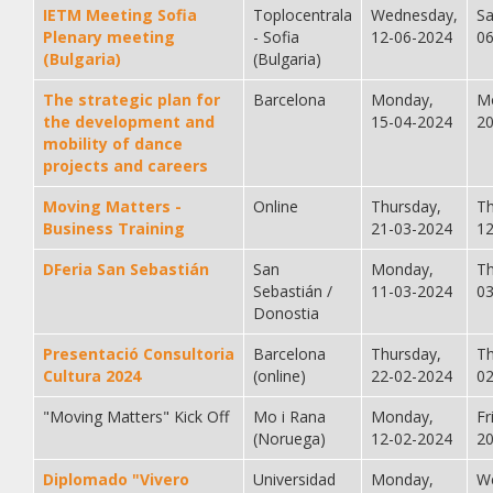
IETM Meeting Sofia
Toplocentrala
Wednesday,
Sa
Plenary meeting
- Sofia
12-06-2024
0
(Bulgaria)
(Bulgaria)
The strategic plan for
Barcelona
Monday,
M
the development and
15-04-2024
2
mobility of dance
projects and careers
Moving Matters -
Online
Thursday,
Th
Business Training
21-03-2024
1
DFeria San Sebastián
San
Monday,
Th
Sebastián /
11-03-2024
0
Donostia
Presentació Consultoria
Barcelona
Thursday,
Th
Cultura 2024
(online)
22-02-2024
0
"Moving Matters" Kick Off
Mo i Rana
Monday,
Fr
(Noruega)
12-02-2024
2
Diplomado "Vivero
Universidad
Monday,
W