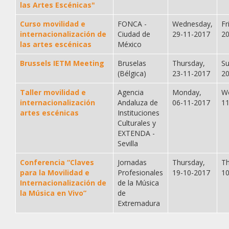
las Artes Escénicas"
Curso movilidad e
FONCA -
Wednesday,
Fr
internacionalización de
Ciudad de
29-11-2017
2
las artes escénicas
México
Brussels IETM Meeting
Bruselas
Thursday,
Su
(Bélgica)
23-11-2017
2
Taller movilidad e
Agencia
Monday,
W
internacionalización
Andaluza de
06-11-2017
1
artes escénicas
Instituciones
Culturales y
EXTENDA -
Sevilla
Conferencia “Claves
Jornadas
Thursday,
Th
para la Movilidad e
Profesionales
19-10-2017
1
Internacionalización de
de la Música
la Música en Vivo”
de
Extremadura