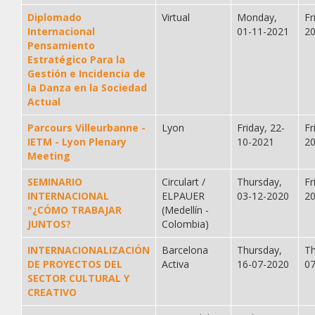
Diplomado
Virtual
Monday,
Fr
Internacional
01-11-2021
2
Pensamiento
Estratégico Para la
Gestión e Incidencia de
la Danza en la Sociedad
Actual
Parcours Villeurbanne -
Lyon
Friday, 22-
Fr
IETM - Lyon Plenary
10-2021
2
Meeting
SEMINARIO
Circulart /
Thursday,
Fr
INTERNACIONAL
ELPAUER
03-12-2020
2
"¿CÓMO TRABAJAR
(Medellín -
JUNTOS?
Colombia)
INTERNACIONALIZACIÓN
Barcelona
Thursday,
Th
DE PROYECTOS DEL
Activa
16-07-2020
0
SECTOR CULTURAL Y
CREATIVO