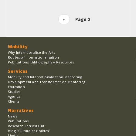
Previous
‹‹
Page 2
Pagination
page
Mobility
Why Interntionalise the Arts
Routes of Internationalisation
Publications, Bibliography y Resources
Services
Mobility and Internationalisation Mentoring
Development and Transformation Mentoring
Education
Studies
Agenda
Clients
Narratives
News
Publications
Research Carried Out
Blog "Cultura es PolÍtica"
Media