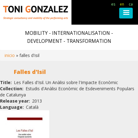
es
en
ca
Skip
to
MOBILITY - INTERNATIONALISATION -
main
DEVELOPMENT - TRANSFORMATION
content
inicio
falles d'isil
Breadcrumb
Falles d'Isil
Title
Les Falles d'Isil. Un Anàlisi sobre l'Impacte Econòmic
Collection
Estudis d'Anàlisi Econòmic de Esdeveniments Populars
de Catalunya
Release year
2013
Language
Català