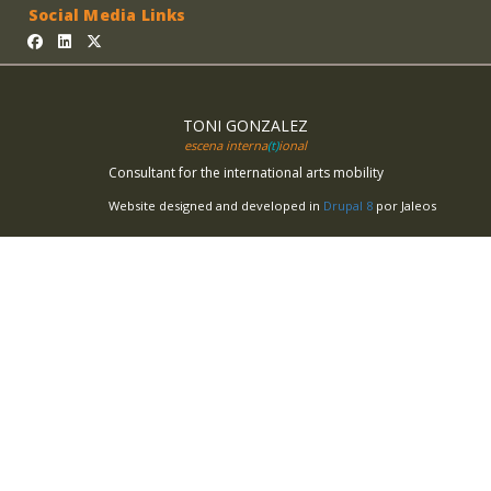
Social Media Links
TONI GONZALEZ
escena interna
(t)
ional
Consultant for the international arts mobility
Website designed and developed in
Drupal 8
por Jaleos