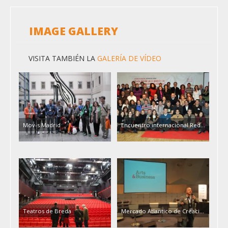
IMAGE GALLERY
VISITA TAMBIÉN LA
GALERÍA DE VÍDEO
Mov-s Madrid
Encuentro internacional Red…
Teatros de Breda
Mercado Atlantico de Creaci…