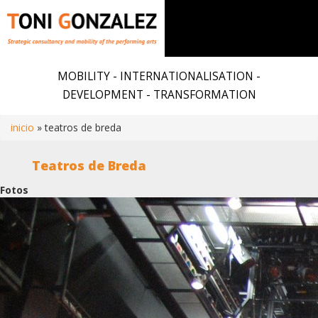
Skip
to
MOBILITY - INTERNATIONALISATION -
main
DEVELOPMENT - TRANSFORMATION
content
inicio
teatros de breda
Breadcrumb
Teatros de Breda
Fotos