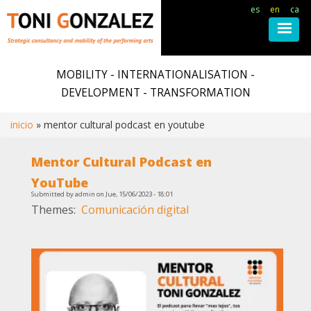
es
en
ca
Skip
to
MOBILITY - INTERNATIONALISATION -
main
DEVELOPMENT - TRANSFORMATION
content
inicio
mentor cultural podcast en youtube
Breadcrumb
Mentor Cultural Podcast en
YouTube
Submitted by
admin
on
Jue, 15/06/2023 - 18:01
Themes
Comunicación digital