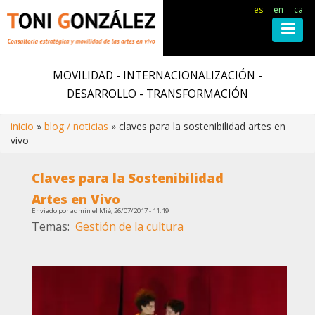
es
en
ca
Pasar
al
MOVILIDAD - INTERNACIONALIZACIÓN -
contenido
DESARROLLO - TRANSFORMACIÓN
principal
inicio
blog / noticias
claves para la sostenibilidad artes en
vivo
Ruta
Claves para la Sostenibilidad
de
Artes en Vivo
Enviado por
admin
el
Mié, 26/07/2017 - 11:19
navegación
Temas
Gestión de la cultura