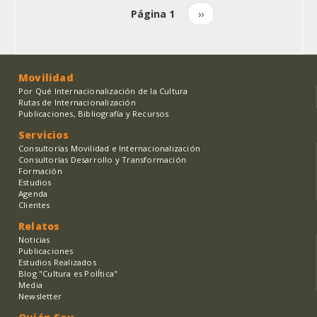
Página 1
Siguiente
››
Paginación
página
Movilidad
Por Qué Internacionalización de la Cultura
Rutas de Internacionalización
Publicaciones, Bibliografía y Recursos
Servicios
Consultorías Movilidad e Internacionalización
Consultorías Desarrollo y Transformación
Formación
Estudios
Agenda
Clientes
Relatos
Noticias
Publicaciones
Estudios Realizados
Blog "Cultura es PolÍtica"
Media
Newsletter