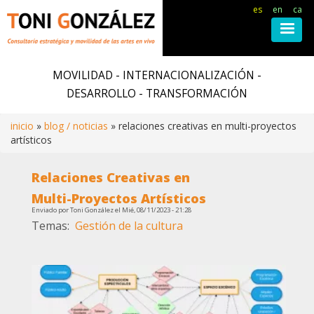
es
en
ca
Pasar
al
MOVILIDAD - INTERNACIONALIZACIÓN -
contenido
DESARROLLO - TRANSFORMACIÓN
principal
inicio
blog / noticias
relaciones creativas en multi-proyectos
artísticos
Ruta
Relaciones Creativas en
de
Multi-Proyectos Artísticos
Enviado por
Toni González
el
Mié, 08/11/2023 - 21:28
navegación
Temas
Gestión de la cultura