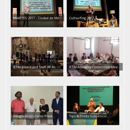
ENARTES 2017 - Ciudad de Mé...
Cultsurfing 2017
IETM Board and Staff (© Ali...
IETM Advisory Committee Mee...
Inauguración curso Praia...
Tips & Tricks Subvencio...