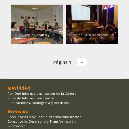
Taller Feria de Teatro y Da...
Curso en Belo Horizonte
Página 1
Siguiente
››
Paginación
página
Movilidad
Por Qué Internacionalización de la Cultura
Rutas de Internacionalización
Publicaciones, Bibliografía y Recursos
Servicios
Consultorías Movilidad e Internacionalización
Consultorías Desarrollo y Transformación
Formación