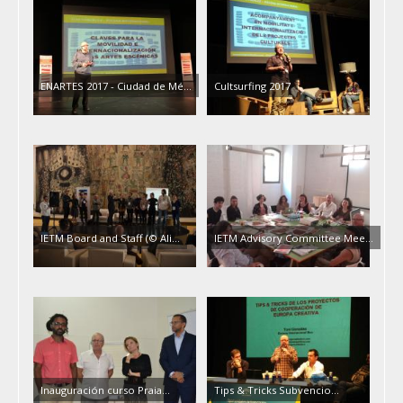
ENARTES 2017 - Ciudad de Mé...
Cultsurfing 2017
IETM Board and Staff (© Ali...
IETM Advisory Committee Mee...
Inauguración curso Praia...
Tips & Tricks Subvencio...