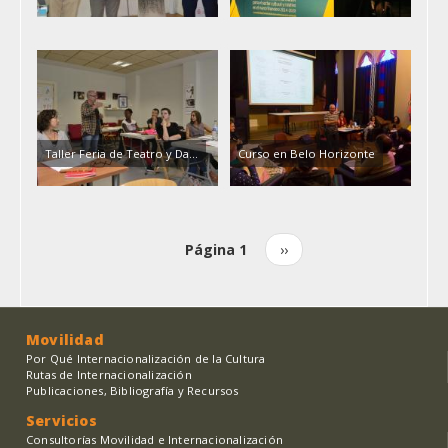
Taller Feria de Teatro y Da...
Curso en Belo Horizonte
Página 1
Siguiente
››
Paginación
página
Movilidad
Por Qué Internacionalización de la Cultura
Rutas de Internacionalización
Publicaciones, Bibliografía y Recursos
Servicios
Consultorías Movilidad e Internacionalización