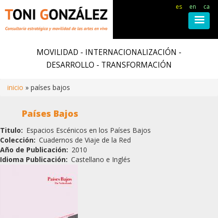
es
en
ca
Pasar
al
MOVILIDAD - INTERNACIONALIZACIÓN -
contenido
DESARROLLO - TRANSFORMACIÓN
principal
inicio
países bajos
Ruta
Países Bajos
de
Titulo
Espacios Escénicos en los Países Bajos
Colección
Cuadernos de Viaje de la Red
navegación
Año de Publicación
2010
Idioma Publicación
Castellano e Inglés