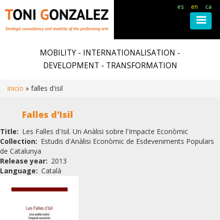
es
en
ca
Skip
to
MOBILITY - INTERNATIONALISATION -
main
DEVELOPMENT - TRANSFORMATION
content
inicio
falles d'isil
Breadcrumb
Falles d'Isil
Title
Les Falles d'Isil. Un Anàlisi sobre l'Impacte Econòmic
Collection
Estudis d'Anàlisi Econòmic de Esdeveniments Populars
de Catalunya
Release year
2013
Language
Català