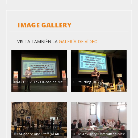
IMAGE GALLERY
VISITA TAMBIÉN LA
GALERÍA DE VÍDEO
ENARTES 2017 - Ciudad de Mé…
Cultsurfing 2017
IETM Board and Staff (© Ali…
IETM Advisory Committee Mee…