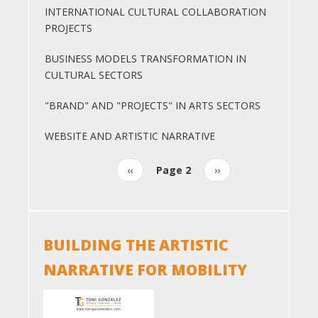
INTERNATIONAL CULTURAL COLLABORATION
PROJECTS
BUSINESS MODELS TRANSFORMATION IN
CULTURAL SECTORS
"BRAND" AND "PROJECTS" IN ARTS SECTORS
WEBSITE AND ARTISTIC NARRATIVE
Previous
‹‹
Page 2
Next
››
Pagination
page
page
BUILDING THE ARTISTIC
NARRATIVE FOR MOBILITY