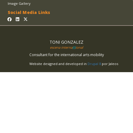
Image Gallery
Social Media Links
TONI GONZALEZ
escena interna
(t)
ional
Consultant for the international arts mobility
Website designed and developed in
Drupal 8
por Jaleos