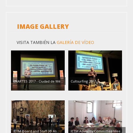
IMAGE GALLERY
VISITA TAMBIÉN LA
GALERÍA DE VÍDEO
ENARTES 2017 - Ciudad de Mé…
Cultsurfing 2017
IETM Board and Staff (© Ali…
IETM Advisory Committee Mee…