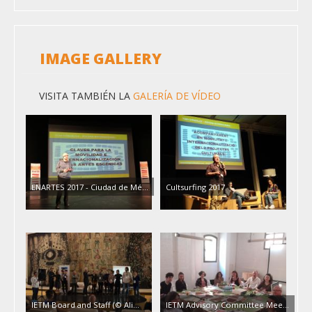
IMAGE GALLERY
VISITA TAMBIÉN LA
GALERÍA DE VÍDEO
ENARTES 2017 - Ciudad de Mé…
Cultsurfing 2017
IETM Board and Staff (© Ali…
IETM Advisory Committee Mee…