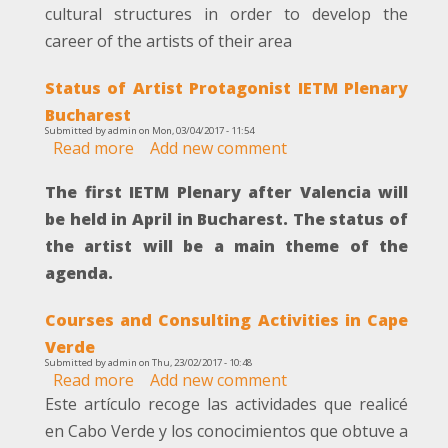
Mobility
cultural structures in order to develop the
Everyone's
career of the artists of their area
Thing
Status of Artist Protagonist IETM Plenary
Bucharest
Submitted by
admin
on
Mon, 03/04/2017 - 11:54
Read more
about
Add new comment
Status
The first IETM Plenary after Valencia will
of
Artist
be held in April in Bucharest. The status of
Protagonist
the artist will be a main theme of the
IETM
agenda.
Plenary
Bucharest
Courses and Consulting Activities in Cape
Verde
Submitted by
admin
on
Thu, 23/02/2017 - 10:48
Read more
about
Add new comment
Courses
Este artículo recoge las actividades que realicé
and
en Cabo Verde y los conocimientos que obtuve a
Consulting