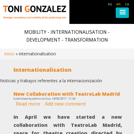
es
en
ca
Skip
to
MOBILITY - INTERNATIONALISATION -
main
DEVELOPMENT - TRANSFORMATION
content
inicio
internationalisation
Breadcrumb
Internationalisation
Noticias y trabajos referentes a la internacionización
New Collaboration with TeatroLab Madrid
Submitted by
admin
on
Sun, 14/05/2017 - 11:34
Read more
about
Add new comment
New
In April we have started a new
Collaboration
with
collaboration with TeatroLab Madrid,
TeatroLab
space for theatre creation directed by