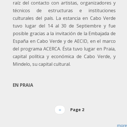
raíz del contacto con artistas, organizadores y
Activities
técnicos de estructuras e instituciones
in
culturales del país. La estancia en Cabo Verde
Cape
Verde
tuvo lugar del 14 al 30 de Septiembre y fue
posible gracias a la invitación de la Embajada de
España en Cabo Verde y de AECID, en el marco
del programa ACERCA. Ésta tuvo lugar en Praia,
capital política y económica de Cabo Verde, y
Mindelo, su capital cultural.
EN PRAIA
Previous
‹‹
Page 2
Pagination
page
more