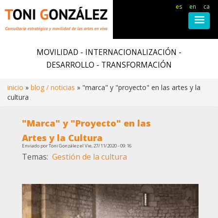
es
en
ca
Pasar
al
MOVILIDAD - INTERNACIONALIZACIÓN -
contenido
DESARROLLO - TRANSFORMACIÓN
principal
inicio
blog / noticias
"marca" y "proyecto" en las artes y la
cultura
Ruta
"Marca" y "Proyecto" en las
de
Artes y la Cultura
Enviado por
Toni González
el
Vie, 27/11/2020 - 09:16
navegación
Temas
Gestión de la cultura