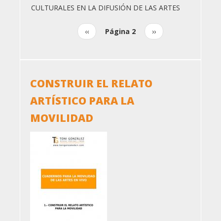
CULTURALES EN LA DIFUSIÓN DE LAS ARTES
Página
‹‹
Página 2
Siguiente
››
Paginación
anterior
página
CONSTRUIR EL RELATO
ARTÍSTICO PARA LA
MOVILIDAD