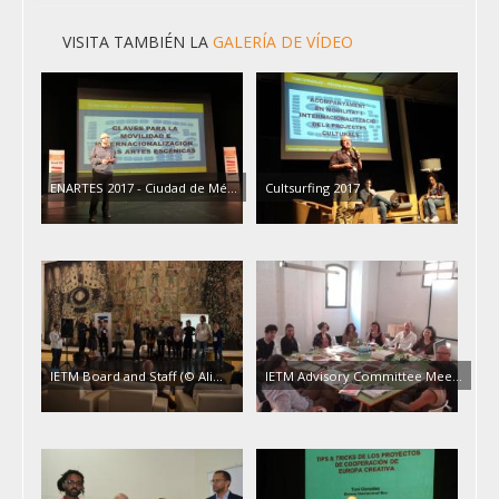
VISITA TAMBIÉN LA
GALERÍA DE VÍDEO
ENARTES 2017 - Ciudad de Mé...
Cultsurfing 2017
IETM Board and Staff (© Ali...
IETM Advisory Committee Mee...