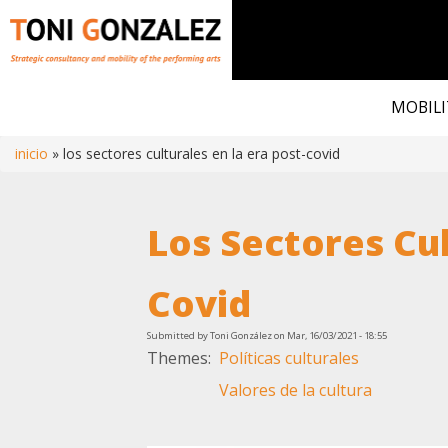
Skip
to
MOBILI
main
content
inicio
los sectores culturales en la era post-covid
Breadcrumb
Los Sectores Cul
Covid
Submitted by
Toni González
on
Mar, 16/03/2021 - 18:55
Themes
Políticas culturales
Valores de la cultura