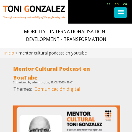
es
en
ca
Skip
to
MOBILITY - INTERNATIONALISATION -
main
DEVELOPMENT - TRANSFORMATION
content
inicio
mentor cultural podcast en youtube
Breadcrumb
Mentor Cultural Podcast en
YouTube
Submitted by
admin
on
Jue, 15/06/2023 - 18:01
Themes
Comunicación digital