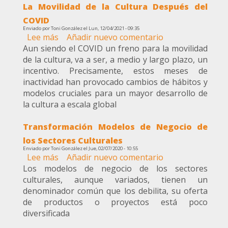
La Movilidad de la Cultura Después del
la
Cultura
COVID
en
Enviado por
Toni González
el
Lun, 12/04/2021 - 09:35
Lee más
sobre
Añadir nuevo comentario
Vivo
Aun siendo el COVID un freno para la movilidad
La
de la cultura, va a ser, a medio y largo plazo, un
Movilidad
incentivo. Precisamente, estos meses de
de
inactividad han provocado cambios de hábitos y
la
modelos cruciales para un mayor desarrollo de
Cultura
la cultura a escala global
Después
del
Transformación Modelos de Negocio de
COVID
los Sectores Culturales
Enviado por
Toni González
el
Jue, 02/07/2020 - 10:55
Lee más
sobre
Añadir nuevo comentario
Los modelos de negocio de los sectores
Transformación
culturales, aunque variados, tienen un
Modelos
denominador común que los debilita, su oferta
de
de productos o proyectos está poco
Negocio
diversificada
de
los