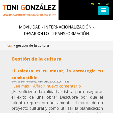
es
en
ca
Pasar
al
MOVILIDAD - INTERNACIONALIZACIÓN -
contenido
DESARROLLO - TRANSFORMACIÓN
principal
inicio
gestión de la cultura
Ruta
Gestión de la cultura
de
El talento es tu motor, la estrategia tu
navegación
combustible
Enviado por
Toni González
el
Lun, 29/06/2026 - 13:36
Lee más
sobre
Añadir nuevo comentario
¿Es suficiente la calidad artística para asegurar
El
el éxito de una obra? Descubre por qué el
talento
talento representa únicamente el motor de un
es
proyecto cultural y cómo utilizar la planificación
tu