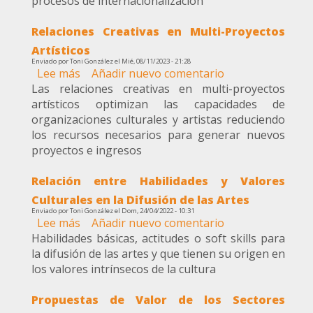
procesos de internacionalización
las
Empresas
Relaciones Creativas en Multi-Proyectos
de
Distribución
Artísticos
de
Enviado por
Toni González
el
Mié, 08/11/2023 - 21:28
Lee más
sobre
Añadir nuevo comentario
las
Las relaciones creativas en multi-proyectos
Relaciones
Artes
artísticos optimizan las capacidades de
Creativas
Escénicas
organizaciones culturales y artistas reduciendo
en
los recursos necesarios para generar nuevos
Multi-
proyectos e ingresos
Proyectos
Artísticos
Relación entre Habilidades y Valores
Culturales en la Difusión de las Artes
Enviado por
Toni González
el
Dom, 24/04/2022 - 10:31
Lee más
sobre
Añadir nuevo comentario
Habilidades básicas, actitudes o soft skills para
Relación
la difusión de las artes y que tienen su origen en
entre
los valores intrínsecos de la cultura
Habilidades
y
Propuestas de Valor de los Sectores
Valores