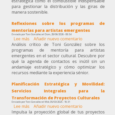
estratégica como el combustible indispensable
motor,
para gestionar la distribución y las giras de
la
manera sostenible.
estrategia
tu
Reflexiones sobre los programas de
combustible
mentorías para artistas emergentes
Enviado por
Toni González
el
Dom, 28/06/2026 - 08:54
Lee más
sobre
Añadir nuevo comentario
Análisis crítico de Toni González sobre los
Reflexiones
programas de mentoría para artistas
sobre
emergentes en el sector cultural. Descubre por
los
qué la agenda de contactos es inútil sin un
programas
andamiaje estratégico y cómo optimizar los
de
recursos mediante la experiencia sénior.
mentorías
para
Planificación Estratégica y Movilidad:
artistas
emergentes
Servicios Integrales para la
Transformación de Proyectos Culturales
Enviado por
Toni González
el
Mié, 05/03/2025 - 18:31
Lee más
sobre
Añadir nuevo comentario
Impulsa la proyección global de tus proyectos
Planificación