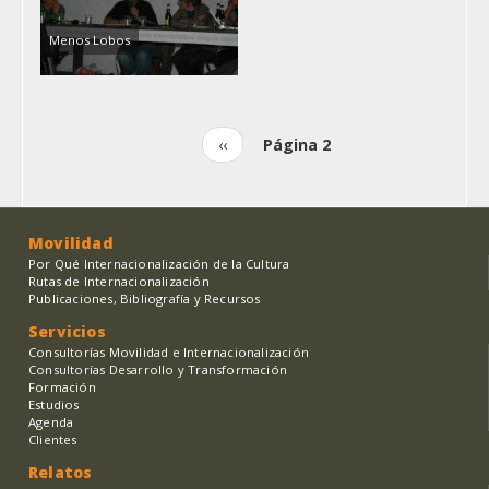
Menos Lobos
Página
‹‹
Página 2
Paginación
anterior
Movilidad
Por Qué Internacionalización de la Cultura
Rutas de Internacionalización
Publicaciones, Bibliografía y Recursos
Servicios
Consultorías Movilidad e Internacionalización
Consultorías Desarrollo y Transformación
Formación
Estudios
Agenda
Clientes
Relatos