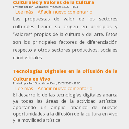
Culturales
Culturales y Valores de la Cultura
en
Enviado por
Toni González
el
Vie, 07/01/2022 - 11:04
Lee más
sobre
Añadir nuevo comentario
la
Propuestas
Las propuestas de valor de los sectores
Difusión
de
de
culturales tienen su origen en principios y
Valor
las
“valores” propios de la cultura y del arte. Estos
de
Artes
son los principales factores de diferenciación
los
respecto a otros sectores productivos, sociales
Sectores
Culturales
e industriales
y
Valores
Tecnologías Digitales en la Difusión de la
de
Cultura en Vivo
la
Enviado por
Toni González
el
Dom, 20/03/2022 - 18:50
Cultura
Lee más
sobre
Añadir nuevo comentario
El desarrollo de las tecnologías digitales abarca
Tecnologías
ya todas las áreas de la actividad artística,
Digitales
aportando un amplio abanico de nuevas
en
oportunidades a la difusión de la cultura en vivo
la
y la movilidad artística
Difusión
de