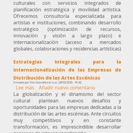
culturales con servicios integrados de
Estratégica
planificación estratégica y movilidad artística.
y
Ofrecemos consultoría especializada para
Movilidad:
artistas e instituciones, combinando desarrollo
Servicios
estratégico (optimización de recursos,
Integrales
innovación y visión a largo plazo) e
para
internacionalización (acceso a mercados
la
globales, colaboraciones y residencias artísticas)
Transformación
de
Estrategias Integrales para la
Proyectos
Culturales
Internacionalización de las Empresas de
Distribución de las Artes Escénicas
Enviado por
Toni González
el
Lun, 24/03/2025 - 10:42
Lee más
sobre
Añadir nuevo comentario
La globalización y el dinamismo del sector
Estrategias
cultural plantean nuevos desafíos y
Integrales
oportunidades para las empresas dedicadas a la
para
distribución de las artes escénicas. Ante circuitos
la
muy competitivos y en constante
Internacionalización
transformación, es imprescindible desarrollar
de