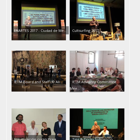
ENARTES 2017 - Ciudad de Mé…
Cultsurfing 2017
IETM Board and Staff (© Ali…
IETM Advisory Committee
Mee…
Inauguración curso Praia…
Tips & Tricks Subvencio…