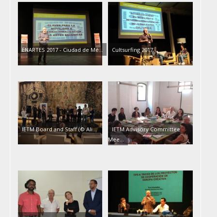
ENARTES 2017 - Ciudad de Mé...
Cultsurfing 2017
IETM Board and Staff (© Ali...
IETM Advisory Committee
Mee...