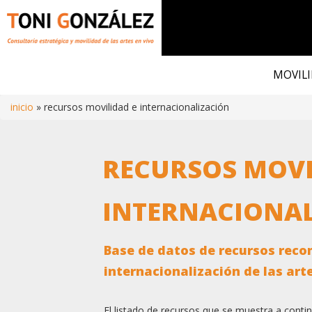
Pasar
al
MOVILI
contenido
principal
inicio
recursos movilidad e internacionalización
Ruta
RECURSOS MOVI
de
navegación
INTERNACIONA
Base de datos de recursos reco
internacionalización de las art
El listado de recursos que se muestra a continu