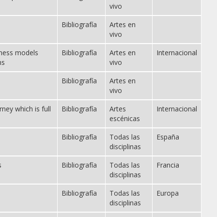
vivo
Bibliografía
Artes en
vivo
siness models
Bibliografía
Artes en
Internacional
ns
vivo
Bibliografía
Artes en
vivo
ney which is full
Bibliografía
Artes
Internacional
escénicas
d
Bibliografía
Todas las
España
disciplinas
s
Bibliografía
Todas las
Francia
disciplinas
Bibliografía
Todas las
Europa
disciplinas